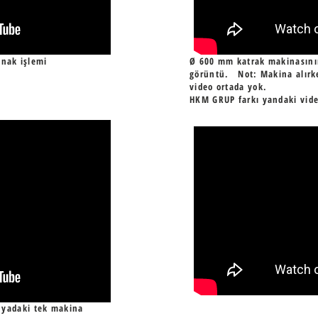
ynak işlemi
Ø 600 mm katrak makinasını
görüntü. Not: Makina alırke
video ortada yok.
HKM GRUP farkı yandaki vid
nyadaki tek makina