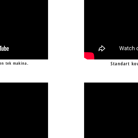
len tek makina.
Standart ko